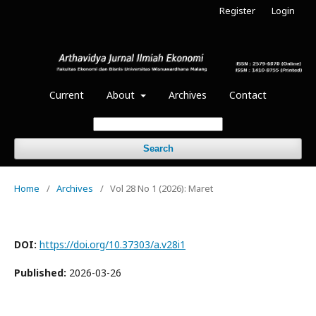
Register
Login
Current
About
Archives
Contact
Search
Home
/
Archives
/
Vol 28 No 1 (2026): Maret
DOI:
https://doi.org/10.37303/a.v28i1
Published:
2026-03-26