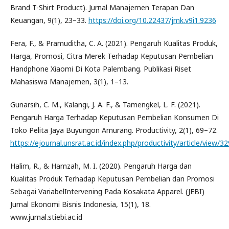
Brand T-Shirt Product). Jurnal Manajemen Terapan Dan
Keuangan, 9(1), 23–33.
https://doi.org/10.22437/jmk.v9i1.9236
Fera, F., & Pramuditha, C. A. (2021). Pengaruh Kualitas Produk,
Harga, Promosi, Citra Merek Terhadap Keputusan Pembelian
Handphone Xiaomi Di Kota Palembang. Publikasi Riset
Mahasiswa Manajemen, 3(1), 1–13.
Gunarsih, C. M., Kalangi, J. A. F., & Tamengkel, L. F. (2021).
Pengaruh Harga Terhadap Keputusan Pembelian Konsumen Di
Toko Pelita Jaya Buyungon Amurang. Productivity, 2(1), 69–72.
https://ejournal.unsrat.ac.id/index.php/productivity/article/view/3
Halim, R., & Hamzah, M. I. (2020). Pengaruh Harga dan
Kualitas Produk Terhadap Keputusan Pembelian dan Promosi
Sebagai VariabelIntervening Pada Kosakata Apparel. (JEBI)
Jurnal Ekonomi Bisnis Indonesia, 15(1), 18.
www.jurnal.stiebi.ac.id