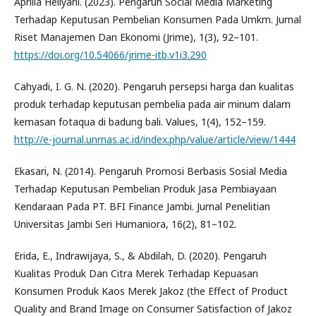
Aprilia Hellyani. (2023). Pengaruh Social Media Marketing
Terhadap Keputusan Pembelian Konsumen Pada Umkm. Jurnal
Riset Manajemen Dan Ekonomi (Jrime), 1(3), 92–101.
https://doi.org/10.54066/jrime-itb.v1i3.290
Cahyadi, I. G. N. (2020). Pengaruh persepsi harga dan kualitas
produk terhadap keputusan pembelia pada air minum dalam
kemasan fotaqua di badung bali. Values, 1(4), 152–159.
http://e-journal.unmas.ac.id/index.php/value/article/view/1444
Ekasari, N. (2014). Pengaruh Promosi Berbasis Sosial Media
Terhadap Keputusan Pembelian Produk Jasa Pembiayaan
Kendaraan Pada PT. BFI Finance Jambi. Jurnal Penelitian
Universitas Jambi Seri Humaniora, 16(2), 81–102.
Erida, E., Indrawijaya, S., & Abdilah, D. (2020). Pengaruh
Kualitas Produk Dan Citra Merek Terhadap Kepuasan
Konsumen Produk Kaos Merek Jakoz (the Effect of Product
Quality and Brand Image on Consumer Satisfaction of Jakoz