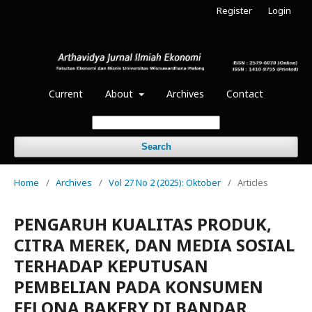
Register
Login
Current
About
Archives
Contact
Search
Home
/
Archives
/
Vol 27 No 2 (2025): Oktober
/
Articles
PENGARUH KUALITAS PRODUK,
CITRA MEREK, DAN MEDIA SOSIAL
TERHADAP KEPUTUSAN
PEMBELIAN PADA KONSUMEN
FELONA BAKERY DI BANDAR