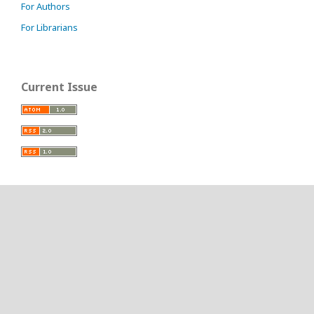
For Authors
For Librarians
Current Issue