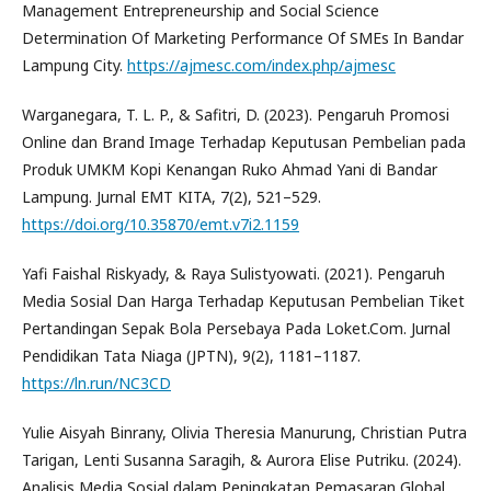
Management Entrepreneurship and Social Science
Determination Of Marketing Performance Of SMEs In Bandar
Lampung City.
https://ajmesc.com/index.php/ajmesc
Warganegara, T. L. P., & Safitri, D. (2023). Pengaruh Promosi
Online dan Brand Image Terhadap Keputusan Pembelian pada
Produk UMKM Kopi Kenangan Ruko Ahmad Yani di Bandar
Lampung. Jurnal EMT KITA, 7(2), 521–529.
https://doi.org/10.35870/emt.v7i2.1159
Yafi Faishal Riskyady, & Raya Sulistyowati. (2021). Pengaruh
Media Sosial Dan Harga Terhadap Keputusan Pembelian Tiket
Pertandingan Sepak Bola Persebaya Pada Loket.Com. Jurnal
Pendidikan Tata Niaga (JPTN), 9(2), 1181–1187.
https://ln.run/NC3CD
Yulie Aisyah Binrany, Olivia Theresia Manurung, Christian Putra
Tarigan, Lenti Susanna Saragih, & Aurora Elise Putriku. (2024).
Analisis Media Sosial dalam Peningkatan Pemasaran Global.